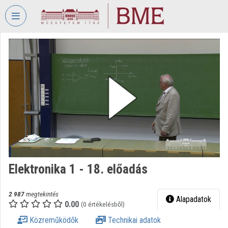
Fejléc kihagyása
Menü kihagyása
Tartalom kihagyása
VIDEO
TORIUM
BUDAPESTI
MŰSZAKI
ÉS
GAZDASÁGTUDOMÁNYI
EGYETEM
Intézményi kezdőlap
Bejelentkezés
Elektronika 1 - 18. előadás
Intézményi felfedezés
2 987
megtekintés
Alapadatok
0.00
(0 értékelésből)
Kategóriák
Közreműködők
Technikai adatok
Intézményi listák