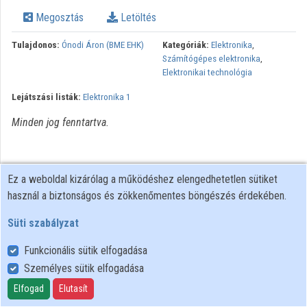
Megosztás
Letöltés
Intézmények
Tulajdonos:
Ónodi Áron (BME EHK)
Kategóriák:
Elektronika
,
Közreműködők
Számítógépes elektronika
,
Elektronikai technológia
Lejátszási listák:
Elektronika 1
Minden jog fenntartva.
Ez a weboldal kizárólag a működéshez elengedhetetlen sütiket
használ a biztonságos és zökkenőmentes böngészés érdekében.
Süti szabályzat
Funkcionális sütik elfogadása
Személyes sütik elfogadása
Felhasználói szabályzat
Adatkezelési tájékoztató
Elfogad
Elutasít
Süti szabályzat