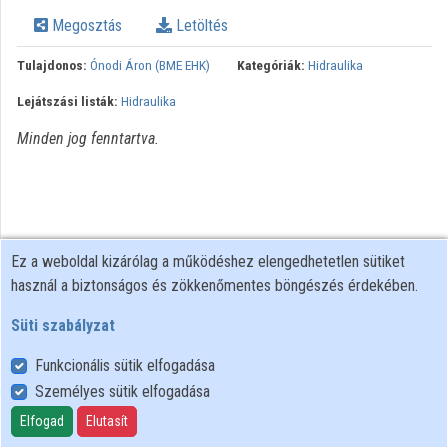
Megosztás
Letöltés
Intézmények
Tulajdonos:
Ónodi Áron (BME EHK)
Kategóriák:
Hidraulika
Közreműködők
Lejátszási listák:
Hidraulika
Minden jog fenntartva.
Ez a weboldal kizárólag a működéshez elengedhetetlen sütiket
használ a biztonságos és zökkenőmentes böngészés érdekében.
Süti szabályzat
Funkcionális sütik elfogadása
Személyes sütik elfogadása
Felhasználói szabályzat
Adatkezelési tájékoztató
Elfogad
Elutasít
Süti szabályzat