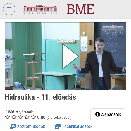
Fejléc kihagyása
Menü kihagyása
Tartalom kihagyása
VIDEO
TORIUM
BUDAPESTI
MŰSZAKI
ÉS
GAZDASÁGTUDOMÁNYI
EGYETEM
Intézményi kezdőlap
Bejelentkezés
Hidraulika - 11. előadás
Intézményi felfedezés
1 026
megtekintés
Alapadatok
0.00
(0 értékelésből)
Kategóriák
Közreműködők
Technikai adatok
Intézményi listák