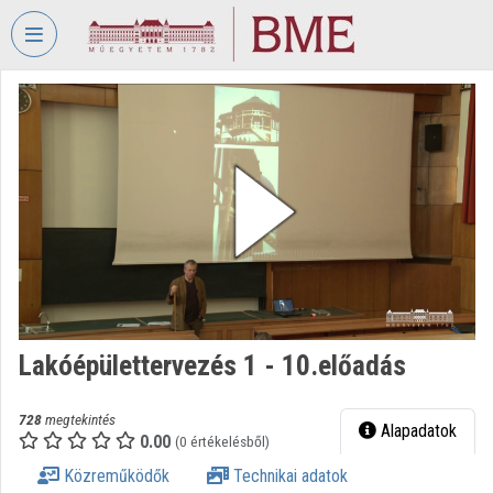
Fejléc kihagyása
Menü kihagyása
Tartalom kihagyása
VIDEO
TORIUM
BUDAPESTI
MŰSZAKI
ÉS
GAZDASÁGTUDOMÁNYI
EGYETEM
Intézményi kezdőlap
Bejelentkezés
Lakóépülettervezés 1 - 10.előadás
Intézményi felfedezés
728
megtekintés
Alapadatok
0.00
(0 értékelésből)
Kategóriák
Közreműködők
Technikai adatok
Intézményi listák