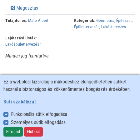
Megosztás
Intézmények
Tulajdonos:
Máté Albert
Kategóriák:
Geometria
,
Építészet
,
Közreműködők
Épülettervezés
,
Lakástervezés
Lejátszási listák:
Lakóépülettervezés 1
Minden jog fenntartva.
Ez a weboldal kizárólag a működéshez elengedhetetlen sütiket
használ a biztonságos és zökkenőmentes böngészés érdekében.
Süti szabályzat
Funkcionális sütik elfogadása
Személyes sütik elfogadása
Felhasználói szabályzat
Adatkezelési tájékoztató
Elfogad
Elutasít
Süti szabályzat