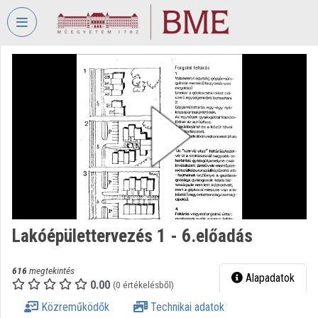
Fejléc kihagyása
Menü kihagyása
Tartalom kihagyása
VIDEO
TORIUM
BUDAPESTI
MŰSZAKI
ÉS
GAZDASÁGTUDOMÁNYI
EGYETEM
Intézményi kezdőlap
Bejelentkezés
Lakóépülettervezés 1 - 6.előadás
Intézményi felfedezés
616
megtekintés
Alapadatok
0.00
(0 értékelésből)
Kategóriák
Közreműködők
Technikai adatok
Intézményi listák