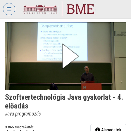
Fejléc kihagyása
Menü kihagyása
Tartalom kihagyása
VIDEO
TORIUM
BUDAPESTI
MŰSZAKI
ÉS
GAZDASÁGTUDOMÁNYI
EGYETEM
Intézményi kezdőlap
Bejelentkezés
Szoftvertechnológia Java gyakorlat - 4.
előadás
Intézményi felfedezés
Java programozás
Kategóriák
3 865
megtekintés
Alapadatok
Intézményi listák