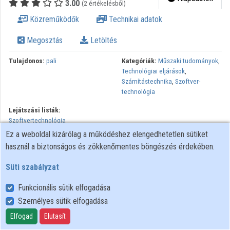
3.00
(2 értékelésből)
Közreműködők
Technikai adatok
Intézmények
Megosztás
Letöltés
Közreműködők
Tulajdonos:
pali
Kategóriák:
Műszaki tudományok
,
Technológiai eljárások
,
Számítástechnika
,
Szoftver-
technológia
Lejátszási listák:
Szoftvertechnológia
Ez a weboldal kizárólag a működéshez elengedhetetlen sütiket
Minden jog fenntartva.
használ a biztonságos és zökkenőmentes böngészés érdekében.
Süti szabályzat
Funkcionális sütik elfogadása
Személyes sütik elfogadása
Felhasználói szabályzat
Adatkezelési tájékoztató
Elfogad
Elutasít
Süti szabályzat