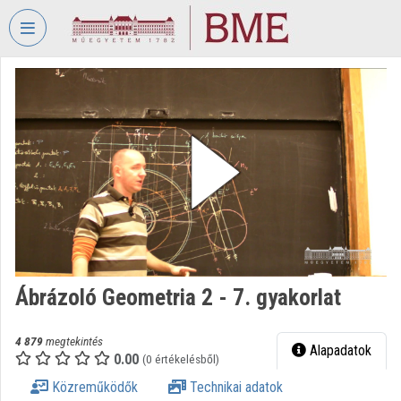
Fejléc kihagyása
Menü kihagyása
Tartalom kihagyása
VIDEO
TORIUM
BUDAPESTI
MŰSZAKI
ÉS
GAZDASÁGTUDOMÁNYI
EGYETEM
Intézményi kezdőlap
Bejelentkezés
Ábrázoló Geometria 2 - 7. gyakorlat
Intézményi felfedezés
4 879
megtekintés
Alapadatok
0.00
(0 értékelésből)
Kategóriák
Közreműködők
Technikai adatok
Intézményi listák