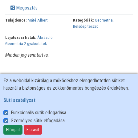
Megosztás
Intézmények
Tulajdonos:
Máté Albert
Kategóriák:
Geometria
,
Közreműködők
Belsőépítészet
Lejátszási listák:
Ábrázoló
Geometria 2 gyakorlatok
Minden jog fenntartva.
Ez a weboldal kizárólag a működéshez elengedhetetlen sütiket
használ a biztonságos és zökkenőmentes böngészés érdekében.
Süti szabályzat
Funkcionális sütik elfogadása
Személyes sütik elfogadása
Felhasználói szabályzat
Adatkezelési tájékoztató
Elfogad
Elutasít
Süti szabályzat