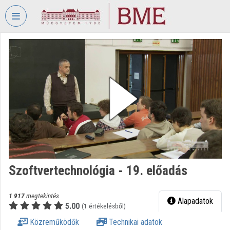
Fejléc kihagyása
Menü kihagyása
Tartalom kihagyása
VIDEO
TORIUM
BUDAPESTI
MŰSZAKI
ÉS
GAZDASÁGTUDOMÁNYI
EGYETEM
Intézményi kezdőlap
Bejelentkezés
Szoftvertechnológia - 19. előadás
Intézményi felfedezés
1 917
megtekintés
Alapadatok
5.00
(1 értékelésből)
Kategóriák
Közreműködők
Technikai adatok
Intézményi listák