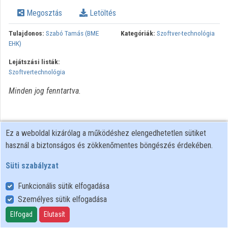
Megosztás
Letöltés
Intézmények
Tulajdonos:
Szabó Tamás (BME
Kategóriák:
Szoftver-technológia
Közreműködők
EHK)
Lejátszási listák:
Szoftvertechnológia
Minden jog fenntartva.
Ez a weboldal kizárólag a működéshez elengedhetetlen sütiket
használ a biztonságos és zökkenőmentes böngészés érdekében.
Süti szabályzat
Funkcionális sütik elfogadása
Személyes sütik elfogadása
Felhasználói szabályzat
Adatkezelési tájékoztató
Elfogad
Elutasít
Süti szabályzat