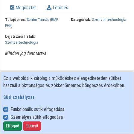
Megosztás
Letöltés
Intézmények
Tulajdonos:
Szabó Tamás (BME
Kategóriák:
Szoftver-technológia
Közreműködők
EHK)
Lejátszási listák:
Szoftvertechnológia
Minden jog fenntartva.
Ez a weboldal kizárólag a működéshez elengedhetetlen sütiket
használ a biztonságos és zökkenőmentes böngészés érdekében.
Süti szabályzat
Funkcionális sütik elfogadása
Személyes sütik elfogadása
Felhasználói szabályzat
Adatkezelési tájékoztató
Elfogad
Elutasít
Süti szabályzat