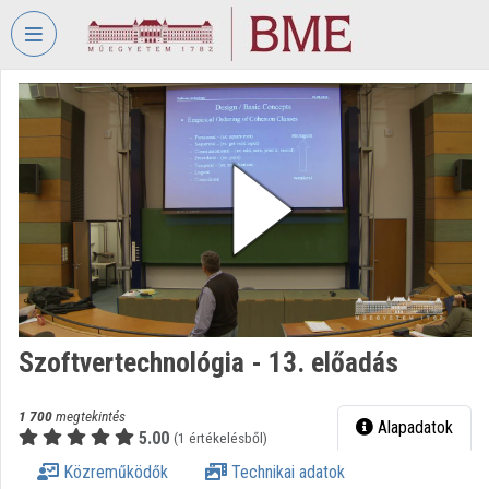
Fejléc kihagyása
Menü kihagyása
Tartalom kihagyása
VIDEO
TORIUM
BUDAPESTI
MŰSZAKI
ÉS
GAZDASÁGTUDOMÁNYI
EGYETEM
Intézményi kezdőlap
Bejelentkezés
Szoftvertechnológia - 13. előadás
Intézményi felfedezés
1 700
megtekintés
Alapadatok
5.00
(1 értékelésből)
Kategóriák
Közreműködők
Technikai adatok
Intézményi listák