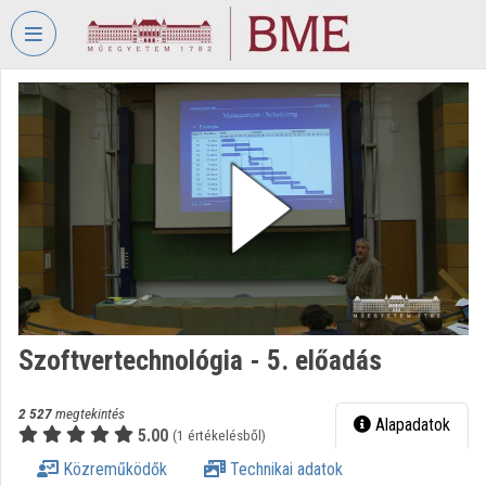
Fejléc kihagyása
Menü kihagyása
Tartalom kihagyása
VIDEO
TORIUM
BUDAPESTI
MŰSZAKI
ÉS
GAZDASÁGTUDOMÁNYI
EGYETEM
Intézményi kezdőlap
Bejelentkezés
Szoftvertechnológia - 5. előadás
Intézményi felfedezés
2 527
megtekintés
Alapadatok
5.00
(1 értékelésből)
Kategóriák
Közreműködők
Technikai adatok
Intézményi listák