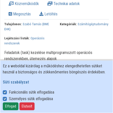
Közreműködők
Technikai adatok
Intézmények
Megosztás
Letöltés
Közreműködők
Tulajdonos:
Szabó Tamás (BME
Kategóriák:
Számítógéptudomány
EHK)
Lejátszási listák:
Operációs
rendszerek
Feladatok (task) kezelése multiprogramozott operációs
rendszerekben, ütemezés alapok
Ez a weboldal kizárólag a működéshez elengedhetetlen sütiket
Minden jog fenntartva.
használ a biztonságos és zökkenőmentes böngészés érdekében.
Süti szabályzat
Funkcionális sütik elfogadása
Személyes sütik elfogadása
Felhasználói szabályzat
Adatkezelési tájékoztató
Elfogad
Elutasít
Süti szabályzat