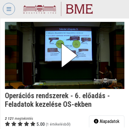
Fejléc kihagyása
Menü kihagyása
Tartalom kihagyása
VIDEO
TORIUM
BUDAPESTI
MŰSZAKI
ÉS
GAZDASÁGTUDOMÁNYI
EGYETEM
Intézményi kezdőlap
Bejelentkezés
Operációs rendszerek - 6. előadás -
Feladatok kezelése OS-ekben
Intézményi felfedezés
Kategóriák
2 121
megtekintés
Alapadatok
5.00
(1 értékelésből)
Intézményi listák