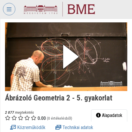
Fejléc kihagyása
Menü kihagyása
Tartalom kihagyása
VIDEO
TORIUM
BUDAPESTI
MŰSZAKI
ÉS
GAZDASÁGTUDOMÁNYI
EGYETEM
Intézményi kezdőlap
Bejelentkezés
Ábrázoló Geometria 2 - 5. gyakorlat
Intézményi felfedezés
2 877
megtekintés
Alapadatok
0.00
(0 értékelésből)
Kategóriák
Közreműködők
Technikai adatok
Intézményi listák