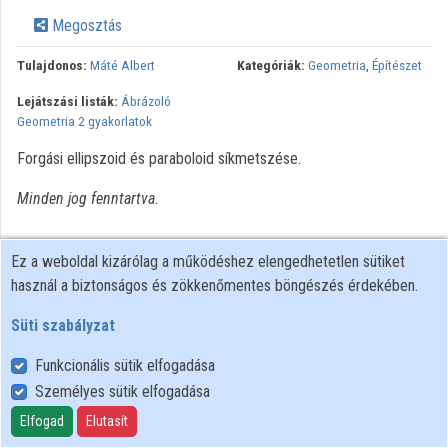
Megosztás
Intézmények
Tulajdonos:
Máté Albert
Kategóriák:
Geometria
,
Építészet
Közreműködők
Lejátszási listák:
Ábrázoló
Geometria 2 gyakorlatok
Forgási ellipszoid és paraboloid síkmetszése.
Minden jog fenntartva.
Ez a weboldal kizárólag a működéshez elengedhetetlen sütiket
használ a biztonságos és zökkenőmentes böngészés érdekében.
Süti szabályzat
Funkcionális sütik elfogadása
Személyes sütik elfogadása
Felhasználói szabályzat
Adatkezelési tájékoztató
Elfogad
Elutasít
Süti szabályzat