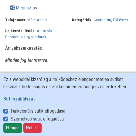
Megosztás
Intézmények
Tulajdonos:
Máté Albert
Kategóriák:
Geometria
,
Építészet
Közreműködők
Lejátszási listák:
Ábrázoló
Geometria 1 gyakorlatok
Árnyékszerkesztés.
Minden jog fenntartva.
Ez a weboldal kizárólag a működéshez elengedhetetlen sütiket
használ a biztonságos és zökkenőmentes böngészés érdekében.
Süti szabályzat
Funkcionális sütik elfogadása
Személyes sütik elfogadása
Felhasználói szabályzat
Adatkezelési tájékoztató
Elfogad
Elutasít
Süti szabályzat