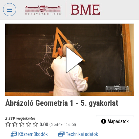
Fejléc kihagyása
Menü kihagyása
Tartalom kihagyása
VIDEO
TORIUM
BUDAPESTI
MŰSZAKI
ÉS
GAZDASÁGTUDOMÁNYI
EGYETEM
Intézményi kezdőlap
Bejelentkezés
Ábrázoló Geometria 1 - 5. gyakorlat
Intézményi felfedezés
2 339
megtekintés
Alapadatok
0.00
(0 értékelésből)
Kategóriák
Közreműködők
Technikai adatok
Intézményi listák