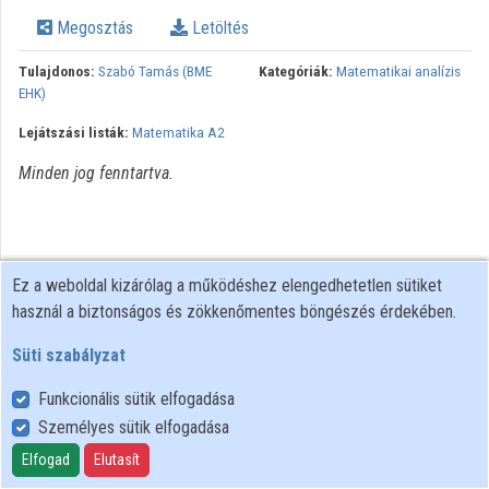
Megosztás
Letöltés
Intézmények
Tulajdonos:
Szabó Tamás (BME
Kategóriák:
Matematikai analízis
Közreműködők
EHK)
Lejátszási listák:
Matematika A2
Minden jog fenntartva.
Ez a weboldal kizárólag a működéshez elengedhetetlen sütiket
használ a biztonságos és zökkenőmentes böngészés érdekében.
Süti szabályzat
Funkcionális sütik elfogadása
Személyes sütik elfogadása
Felhasználói szabályzat
Adatkezelési tájékoztató
Elfogad
Elutasít
Süti szabályzat