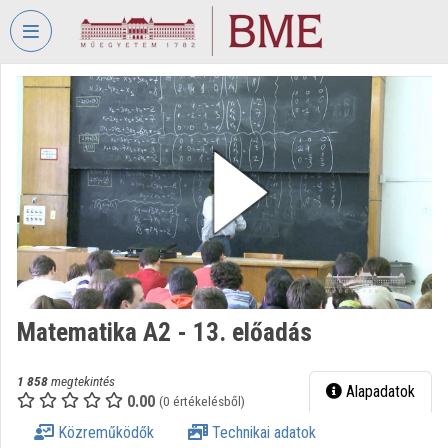
Fejléc kihagyása
Menü kihagyása
Tartalom kihagyása
VIDEO
TORIUM
BUDAPESTI
MŰSZAKI
ÉS
GAZDASÁGTUDOMÁNYI
EGYETEM
Intézményi kezdőlap
Bejelentkezés
Matematika A2 - 13. előadás
Intézményi felfedezés
1 858
megtekintés
Alapadatok
0.00
(0 értékelésből)
Kategóriák
Közreműködők
Technikai adatok
Intézményi listák