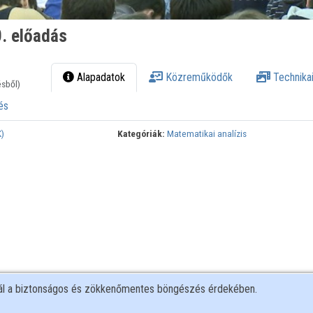
. előadás
Alapadatok
Közreműködők
Technikai
ésből)
és
)
Kategóriák:
Matematikai analízis
nál a biztonságos és zökkenőmentes böngészés érdekében.