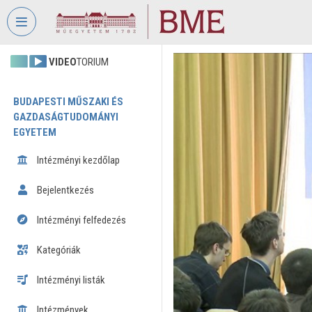
Fejléc kihagyása
Menü kihagyása
Tartalom kihagyása
VIDEO
TORIUM
BUDAPESTI MŰSZAKI ÉS
GAZDASÁGTUDOMÁNYI
EGYETEM
Intézményi kezdőlap
Bejelentkezés
Intézményi felfedezés
Kategóriák
Intézményi listák
Intézmények