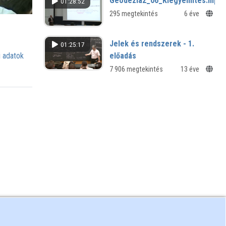
Geodezia2_06_Kiegyenlites.mp4
01:28:52
295 megtekintés
6 éve
Jelek és rendszerek - 1.
01:25:17
 adatok
előadás
7 906 megtekintés
13 éve