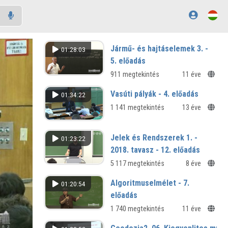
Jármű- és hajtáselemek 3. -
01:28:03
5. előadás
911 megtekintés
11 éve
Vasúti pályák - 4. előadás
01:34:22
1 141 megtekintés
13 éve
Jelek és Rendszerek 1. -
01:23:22
2018. tavasz - 12. előadás
5 117 megtekintés
8 éve
Algoritmuselmélet - 7.
01:20:54
előadás
1 740 megtekintés
11 éve