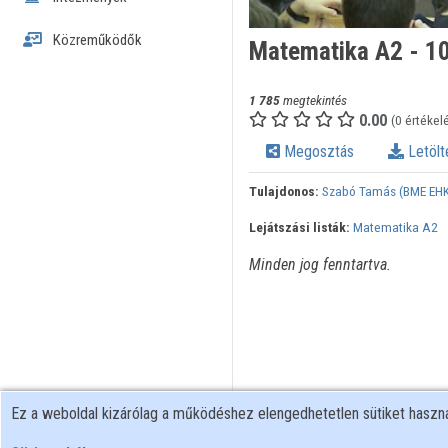
Közreműködők
Matematika A2 - 10
1 785
megtekintés
0.00
(0 értékel
Megosztás
Letölt
Tulajdonos:
Szabó Tamás (BME EHK
Lejátszási listák:
Matematika A2
Minden jog fenntartva.
Ez a weboldal kizárólag a működéshez elengedhetetlen sütiket hasz