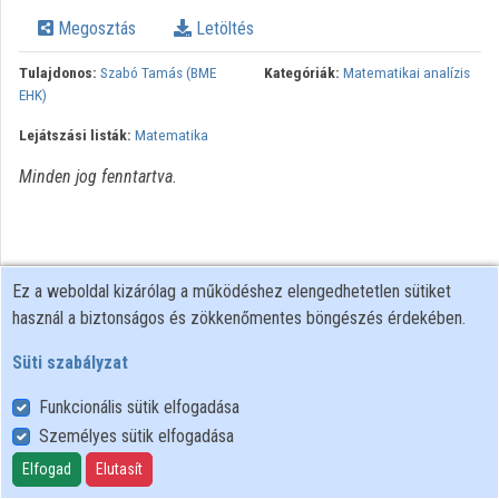
Megosztás
Letöltés
Intézmények
Tulajdonos:
Szabó Tamás (BME
Kategóriák:
Matematikai analízis
Közreműködők
EHK)
Lejátszási listák:
Matematika
Minden jog fenntartva.
Ez a weboldal kizárólag a működéshez elengedhetetlen sütiket
használ a biztonságos és zökkenőmentes böngészés érdekében.
Süti szabályzat
Funkcionális sütik elfogadása
Személyes sütik elfogadása
Felhasználói szabályzat
Adatkezelési tájékoztató
Elfogad
Elutasít
Süti szabályzat