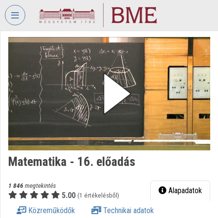
Fejléc kihagyása
Menü kihagyása
Tartalom kihagyása
VIDEO
TORIUM
BUDAPESTI
MŰSZAKI
ÉS
GAZDASÁGTUDOMÁNYI
EGYETEM
Intézményi kezdőlap
Bejelentkezés
Matematika - 16. előadás
Intézményi felfedezés
1 846
megtekintés
Alapadatok
5.00
(1 értékelésből)
Kategóriák
Közreműködők
Technikai adatok
Intézményi listák