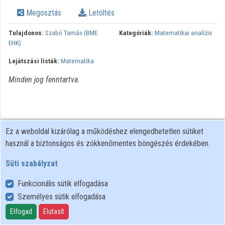
Megosztás
Letöltés
Intézmények
Tulajdonos:
Szabó Tamás (BME
Kategóriák:
Matematikai analízis
Közreműködők
EHK)
Lejátszási listák:
Matematika
Minden jog fenntartva.
Ez a weboldal kizárólag a működéshez elengedhetetlen sütiket
használ a biztonságos és zökkenőmentes böngészés érdekében.
Süti szabályzat
Funkcionális sütik elfogadása
Személyes sütik elfogadása
Felhasználói szabályzat
Adatkezelési tájékoztató
Elfogad
Elutasít
Süti szabályzat