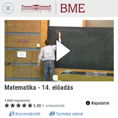
Fejléc kihagyása
Menü kihagyása
Tartalom kihagyása
VIDEO
TORIUM
BUDAPESTI
MŰSZAKI
ÉS
GAZDASÁGTUDOMÁNYI
EGYETEM
Intézményi kezdőlap
Bejelentkezés
Matematika - 14. előadás
Intézményi felfedezés
1 653
megtekintés
Alapadatok
5.00
(1 értékelésből)
Kategóriák
Közreműködők
Technikai adatok
Intézményi listák