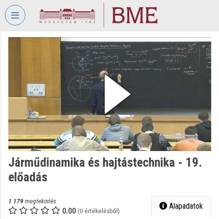
Fejléc kihagyása
Menü kihagyása
Tartalom kihagyása
VIDEO
TORIUM
BUDAPESTI
MŰSZAKI
ÉS
GAZDASÁGTUDOMÁNYI
EGYETEM
Intézményi kezdőlap
Bejelentkezés
Járműdinamika és hajtástechnika - 19.
előadás
Intézményi felfedezés
Kategóriák
1 179
megtekintés
Alapadatok
0.00
(0 értékelésből)
Intézményi listák