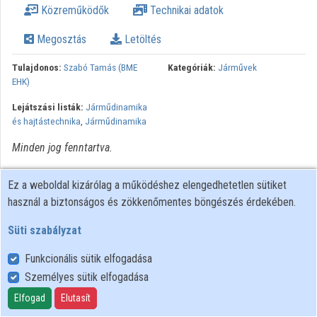
Közreműködők
Technikai adatok
Intézmények
Megosztás
Letöltés
Közreműködők
Tulajdonos:
Szabó Tamás (BME
Kategóriák:
Járművek
EHK)
Lejátszási listák:
Járműdinamika
és hajtástechnika
,
Járműdinamika
Minden jog fenntartva.
Ez a weboldal kizárólag a működéshez elengedhetetlen sütiket
használ a biztonságos és zökkenőmentes böngészés érdekében.
Süti szabályzat
Funkcionális sütik elfogadása
Személyes sütik elfogadása
Felhasználói szabályzat
Adatkezelési tájékoztató
Elfogad
Elutasít
Süti szabályzat