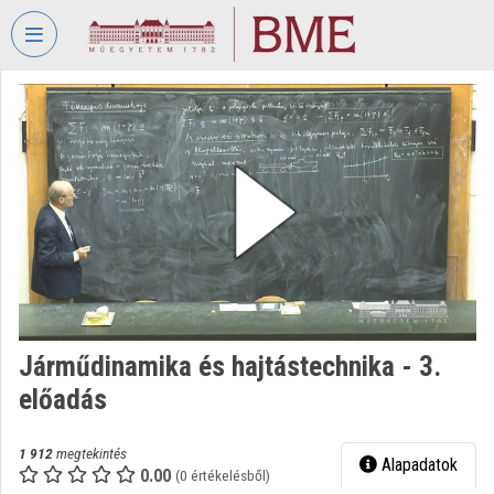
Fejléc kihagyása
Menü kihagyása
Tartalom kihagyása
VIDEO
TORIUM
BUDAPESTI
MŰSZAKI
ÉS
GAZDASÁGTUDOMÁNYI
EGYETEM
Intézményi kezdőlap
Bejelentkezés
Járműdinamika és hajtástechnika - 3.
előadás
Intézményi felfedezés
Kategóriák
1 912
megtekintés
Alapadatok
0.00
(0 értékelésből)
Intézményi listák