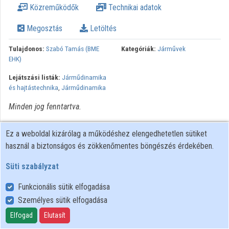
Közreműködők
Technikai adatok
Intézmények
Megosztás
Letöltés
Közreműködők
Tulajdonos:
Szabó Tamás (BME
Kategóriák:
Járművek
EHK)
Lejátszási listák:
Járműdinamika
és hajtástechnika
,
Járműdinamika
Minden jog fenntartva.
Ez a weboldal kizárólag a működéshez elengedhetetlen sütiket
használ a biztonságos és zökkenőmentes böngészés érdekében.
Süti szabályzat
Funkcionális sütik elfogadása
Személyes sütik elfogadása
Felhasználói szabályzat
Adatkezelési tájékoztató
Elfogad
Elutasít
Süti szabályzat