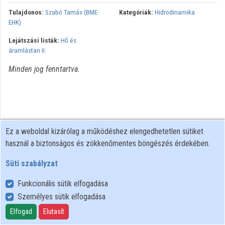
Tulajdonos:
Szabó Tamás (BME
Kategóriák:
Hidrodinamika
Intézmények
EHK)
Lejátszási listák:
Hő és
Közreműködők
áramlástan II.
Minden jog fenntartva.
Ez a weboldal kizárólag a működéshez elengedhetetlen sütiket
használ a biztonságos és zökkenőmentes böngészés érdekében.
Süti szabályzat
Funkcionális sütik elfogadása
Személyes sütik elfogadása
Felhasználói szabályzat
Adatkezelési tájékoztató
Elfogad
Elutasít
Süti szabályzat