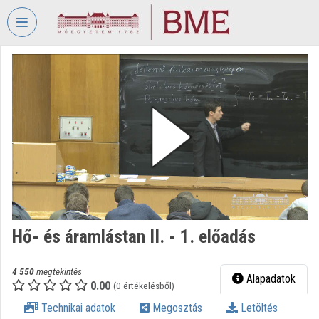
Fejléc kihagyása
Menü kihagyása
Tartalom kihagyása
VIDEO
TORIUM
BUDAPESTI
MŰSZAKI
ÉS
GAZDASÁGTUDOMÁNYI
EGYETEM
Intézményi kezdőlap
Bejelentkezés
Hő- és áramlástan II. - 1. előadás
Intézményi felfedezés
4 550
megtekintés
Alapadatok
0.00
(0 értékelésből)
Kategóriák
Technikai adatok
Megosztás
Letöltés
Intézményi listák