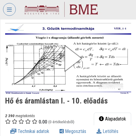
Fejléc kihagyása
Menü kihagyása
Tartalom kihagyása
VIDEO
TORIUM
BUDAPESTI
MŰSZAKI
ÉS
GAZDASÁGTUDOMÁNYI
EGYETEM
Intézményi kezdőlap
Bejelentkezés
Hő és áramlástan I. - 10. előadás
Intézményi felfedezés
2 390
megtekintés
Alapadatok
0.00
(0 értékelésből)
Kategóriák
Technikai adatok
Megosztás
Letöltés
Intézményi listák