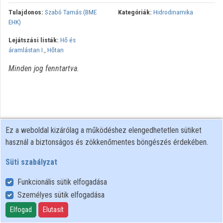
Tulajdonos:
Szabó Tamás (BME
Kategóriák:
Hidrodinamika
Intézmények
EHK)
Lejátszási listák:
Hő és
Közreműködők
áramlástan I.
,
Hőtan
Minden jog fenntartva.
Ez a weboldal kizárólag a működéshez elengedhetetlen sütiket
használ a biztonságos és zökkenőmentes böngészés érdekében.
Süti szabályzat
Funkcionális sütik elfogadása
Személyes sütik elfogadása
Felhasználói szabályzat
Adatkezelési tájékoztató
Elfogad
Elutasít
Süti szabályzat