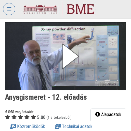
Fejléc kihagyása
Menü kihagyása
Tartalom kihagyása
VIDEO
TORIUM
BUDAPESTI
MŰSZAKI
ÉS
GAZDASÁGTUDOMÁNYI
EGYETEM
Intézményi kezdőlap
Bejelentkezés
Anyagismeret - 12. előadás
Intézményi felfedezés
4 848
megtekintés
Alapadatok
5.00
(1 értékelésből)
Kategóriák
Közreműködők
Technikai adatok
Intézményi listák