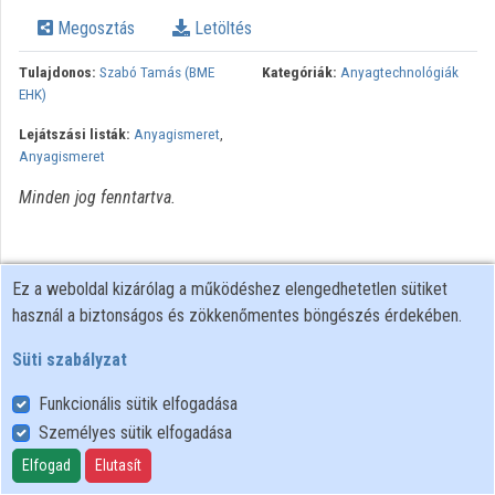
Megosztás
Letöltés
Intézmények
Tulajdonos:
Szabó Tamás (BME
Kategóriák:
Anyagtechnológiák
Közreműködők
EHK)
Lejátszási listák:
Anyagismeret
,
Anyagismeret
Minden jog fenntartva.
Ez a weboldal kizárólag a működéshez elengedhetetlen sütiket
használ a biztonságos és zökkenőmentes böngészés érdekében.
Süti szabályzat
Funkcionális sütik elfogadása
Személyes sütik elfogadása
Felhasználói szabályzat
Adatkezelési tájékoztató
Elfogad
Elutasít
Süti szabályzat