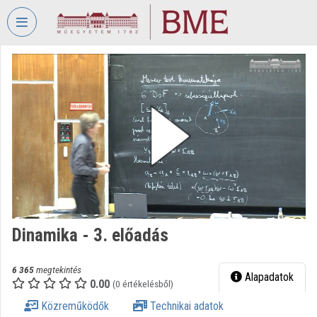
Fejléc kihagyása
Menü kihagyása
Tartalom kihagyása
VIDEO
TORIUM
BUDAPESTI
MŰSZAKI
ÉS
GAZDASÁGTUDOMÁNYI
EGYETEM
Intézményi kezdőlap
Bejelentkezés
Dinamika - 3. előadás
Intézményi felfedezés
6 365
megtekintés
Alapadatok
0.00
(0 értékelésből)
Kategóriák
Közreműködők
Technikai adatok
Intézményi listák