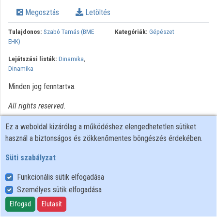
Megosztás
Letöltés
Intézmények
Tulajdonos:
Szabó Tamás (BME
Kategóriák:
Gépészet
Közreműködők
EHK)
Lejátszási listák:
Dinamika
,
Dinamika
Minden jog fenntartva.
All rights reserved.
Ez a weboldal kizárólag a működéshez elengedhetetlen sütiket
használ a biztonságos és zökkenőmentes böngészés érdekében.
Süti szabályzat
Funkcionális sütik elfogadása
Személyes sütik elfogadása
Felhasználói szabályzat
Adatkezelési tájékoztató
Elfogad
Elutasít
Süti szabályzat