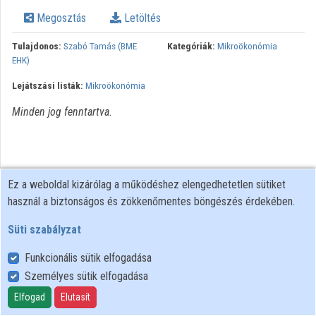
Megosztás
Letöltés
Intézmények
Tulajdonos:
Szabó Tamás (BME
Kategóriák:
Mikroökonómia
Közreműködők
EHK)
Lejátszási listák:
Mikroökonómia
Minden jog fenntartva.
Ez a weboldal kizárólag a működéshez elengedhetetlen sütiket
használ a biztonságos és zökkenőmentes böngészés érdekében.
Süti szabályzat
Funkcionális sütik elfogadása
Személyes sütik elfogadása
Felhasználói szabályzat
Adatkezelési tájékoztató
Elfogad
Elutasít
Süti szabályzat