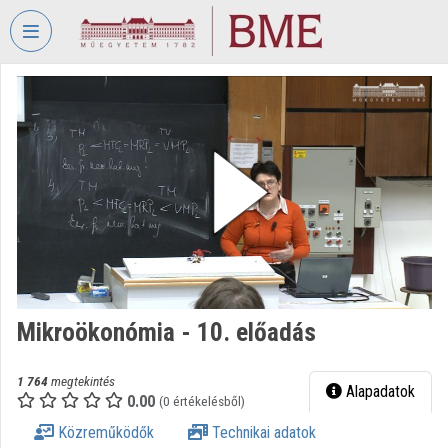
Fejléc kihagyása
Menü kihagyása
Tartalom kihagyása
VIDEO
TORIUM
BUDAPESTI
MŰSZAKI
ÉS
GAZDASÁGTUDOMÁNYI
EGYETEM
Intézményi kezdőlap
Bejelentkezés
Mikroökonómia - 10. előadás
Intézményi felfedezés
1 764
megtekintés
Alapadatok
0.00
(0 értékelésből)
Kategóriák
Közreműködők
Technikai adatok
Intézményi listák