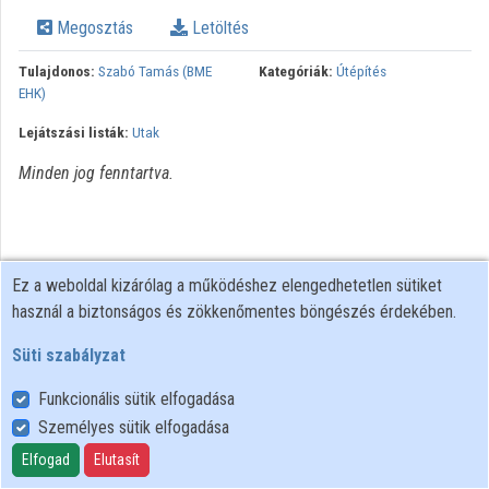
Megosztás
Letöltés
Intézmények
Tulajdonos:
Szabó Tamás (BME
Kategóriák:
Útépítés
Közreműködők
EHK)
Lejátszási listák:
Utak
Minden jog fenntartva.
Ez a weboldal kizárólag a működéshez elengedhetetlen sütiket
használ a biztonságos és zökkenőmentes böngészés érdekében.
Süti szabályzat
Funkcionális sütik elfogadása
Személyes sütik elfogadása
Felhasználói szabályzat
Adatkezelési tájékoztató
Elfogad
Elutasít
Süti szabályzat