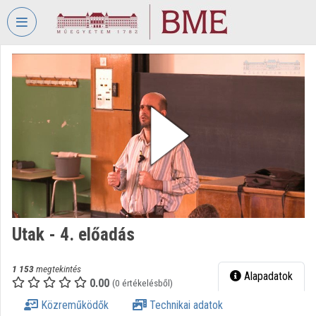
Fejléc kihagyása
Menü kihagyása
Tartalom kihagyása
VIDEO
TORIUM
BUDAPESTI
MŰSZAKI
ÉS
GAZDASÁGTUDOMÁNYI
EGYETEM
Intézményi kezdőlap
Bejelentkezés
Utak - 4. előadás
Intézményi felfedezés
1 153
megtekintés
Alapadatok
0.00
(0 értékelésből)
Kategóriák
Közreműködők
Technikai adatok
Intézményi listák