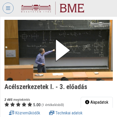
Fejléc kihagyása
Menü kihagyása
Tartalom kihagyása
VIDEO
TORIUM
BUDAPESTI
MŰSZAKI
ÉS
GAZDASÁGTUDOMÁNYI
EGYETEM
Intézményi kezdőlap
Bejelentkezés
Acélszerkezetek I. - 3. előadás
Intézményi felfedezés
2 485
megtekintés
Alapadatok
5.00
(1 értékelésből)
Kategóriák
Közreműködők
Technikai adatok
Intézményi listák