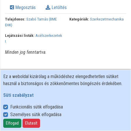
Megosztás
Letöltés
Intézmények
Tulajdonos:
Szabó Tamás (BME
Kategóriák:
Szerkezetmechanika
Közreműködők
EHK)
Lejátszási listák:
Acélszerkezetek
I.
Minden jog fenntartva.
Ez a weboldal kizárólag a működéshez elengedhetetlen sütiket
használ a biztonságos és zökkenőmentes böngészés érdekében.
Süti szabályzat
Funkcionális sütik elfogadása
Személyes sütik elfogadása
Felhasználói szabályzat
Adatkezelési tájékoztató
Elfogad
Elutasít
Süti szabályzat