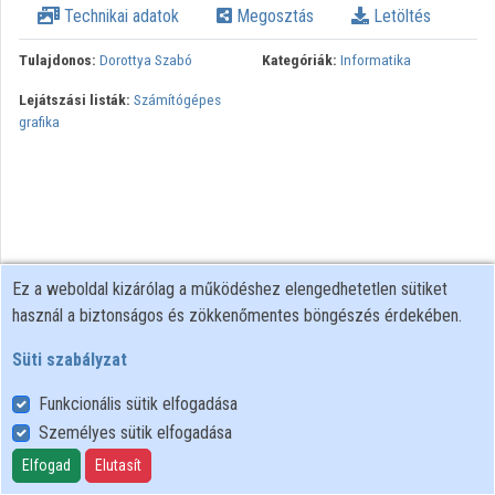
Technikai adatok
Megosztás
Letöltés
Intézmények
Tulajdonos:
Dorottya Szabó
Kategóriák:
Informatika
Közreműködők
Lejátszási listák:
Számítógépes
grafika
Ez a weboldal kizárólag a működéshez elengedhetetlen sütiket
használ a biztonságos és zökkenőmentes böngészés érdekében.
Süti szabályzat
Funkcionális sütik elfogadása
Személyes sütik elfogadása
Felhasználói szabályzat
Adatkezelési tájékoztató
Elfogad
Elutasít
Süti szabályzat