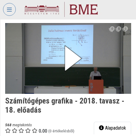
Fejléc kihagyása
Menü kihagyása
Tartalom kihagyása
VIDEO
TORIUM
BUDAPESTI
MŰSZAKI
ÉS
GAZDASÁGTUDOMÁNYI
EGYETEM
Intézményi kezdőlap
Bejelentkezés
Számítógépes grafika - 2018. tavasz -
18. előadás
Intézményi felfedezés
Kategóriák
568
megtekintés
Alapadatok
0.00
(0 értékelésből)
Intézményi listák