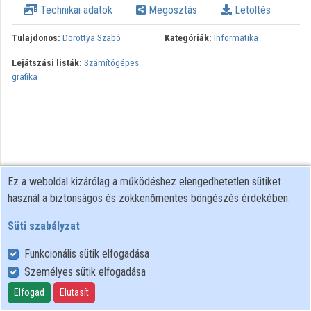
Technikai adatok
Megosztás
Letöltés
Intézmények
Tulajdonos:
Dorottya Szabó
Kategóriák:
Informatika
Közreműködők
Lejátszási listák:
Számítógépes
grafika
Ez a weboldal kizárólag a működéshez elengedhetetlen sütiket
használ a biztonságos és zökkenőmentes böngészés érdekében.
Süti szabályzat
Funkcionális sütik elfogadása
Személyes sütik elfogadása
Felhasználói szabályzat
Adatkezelési tájékoztató
Elfogad
Elutasít
Süti szabályzat