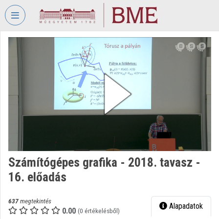
Fejléc kihagyása
Menü kihagyása
Tartalom kihagyása
VIDEO
TORIUM
BUDAPESTI
MŰSZAKI
ÉS
GAZDASÁGTUDOMÁNYI
EGYETEM
Intézményi kezdőlap
Bejelentkezés
Számítógépes grafika - 2018. tavasz -
16. előadás
Intézményi felfedezés
Kategóriák
637
megtekintés
Alapadatok
0.00
(0 értékelésből)
Intézményi listák