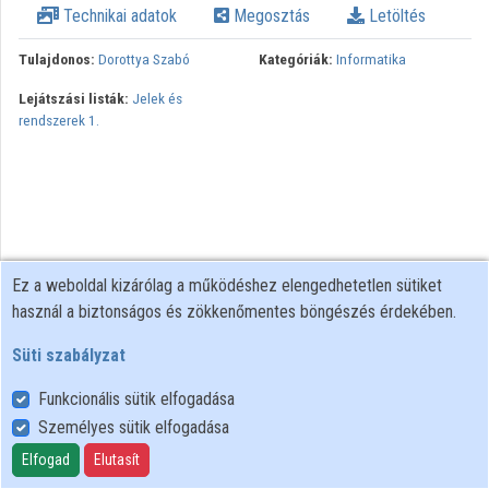
Technikai adatok
Megosztás
Letöltés
Intézmények
Tulajdonos:
Dorottya Szabó
Kategóriák:
Informatika
Közreműködők
Lejátszási listák:
Jelek és
rendszerek 1.
Ez a weboldal kizárólag a működéshez elengedhetetlen sütiket
használ a biztonságos és zökkenőmentes böngészés érdekében.
Süti szabályzat
Funkcionális sütik elfogadása
Személyes sütik elfogadása
Felhasználói szabályzat
Adatkezelési tájékoztató
Elfogad
Elutasít
Süti szabályzat