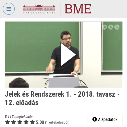
Fejléc kihagyása
Menü kihagyása
Tartalom kihagyása
VIDEO
TORIUM
BUDAPESTI
MŰSZAKI
ÉS
GAZDASÁGTUDOMÁNYI
EGYETEM
Intézményi kezdőlap
Bejelentkezés
Jelek és Rendszerek 1. - 2018. tavasz -
12. előadás
Intézményi felfedezés
Kategóriák
5 117
megtekintés
Alapadatok
5.00
(1 értékelésből)
Intézményi listák