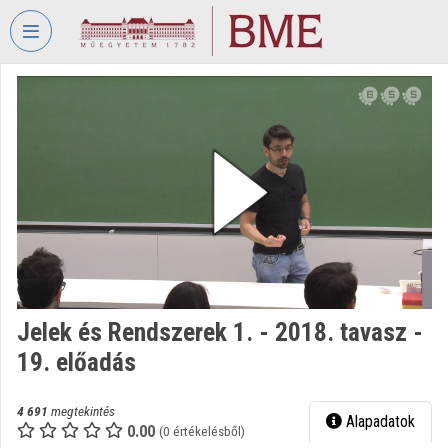
Fejléc kihagyása
Menü kihagyása
Tartalom kihagyása
VIDEO
TORIUM
BUDAPESTI
MŰSZAKI
ÉS
GAZDASÁGTUDOMÁNYI
EGYETEM
Intézményi kezdőlap
Bejelentkezés
Jelek és Rendszerek 1. - 2018. tavasz -
19. előadás
Intézményi felfedezés
Kategóriák
4 691
megtekintés
Alapadatok
0.00
(0 értékelésből)
Intézményi listák