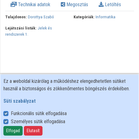
Technikai adatok
Megosztás
Letöltés
Intézmények
Tulajdonos:
Dorottya Szabó
Kategóriák:
Informatika
Közreműködők
Lejátszási listák:
Jelek és
rendszerek 1.
Ez a weboldal kizárólag a működéshez elengedhetetlen sütiket
használ a biztonságos és zökkenőmentes böngészés érdekében.
Süti szabályzat
Funkcionális sütik elfogadása
Személyes sütik elfogadása
Felhasználói szabályzat
Adatkezelési tájékoztató
Elfogad
Elutasít
Süti szabályzat