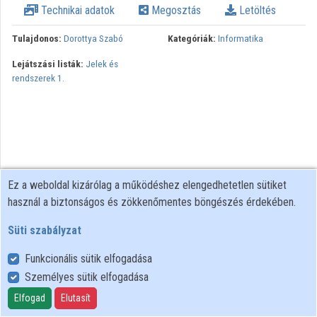
Technikai adatok
Megosztás
Letöltés
Intézmények
Tulajdonos:
Dorottya Szabó
Kategóriák:
Informatika
Közreműködők
Lejátszási listák:
Jelek és
rendszerek 1.
Ez a weboldal kizárólag a működéshez elengedhetetlen sütiket
használ a biztonságos és zökkenőmentes böngészés érdekében.
Süti szabályzat
Funkcionális sütik elfogadása
Személyes sütik elfogadása
Felhasználói szabályzat
Adatkezelési tájékoztató
Elfogad
Elutasít
Süti szabályzat