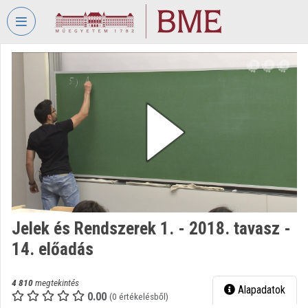
Fejléc kihagyása
Menü kihagyása
Tartalom kihagyása
VIDEO
TORIUM
BUDAPESTI
MŰSZAKI
ÉS
GAZDASÁGTUDOMÁNYI
EGYETEM
Intézményi kezdőlap
Bejelentkezés
Jelek és Rendszerek 1. - 2018. tavasz -
14. előadás
Intézményi felfedezés
Kategóriák
4 810
megtekintés
Alapadatok
0.00
(0 értékelésből)
Intézményi listák