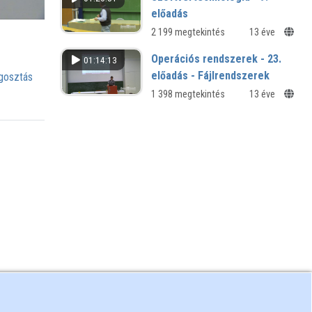
előadás
2 199 megtekintés
13 éve
Operációs rendszerek - 23.
01:14:13
előadás - Fájlrendszerek
osztás
1 398 megtekintés
13 éve