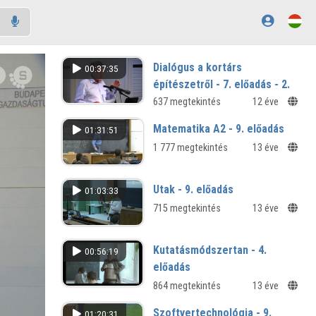
Dialógus a kortárs
00:37:35
építészetről - 7. előadás - 2.
rész
637 megtekintés
12 éve
Utak és Útkeresések – Építészet és
Matematika A2 - 9. előadás
01:31:51
kommunikáció
1 777 megtekintés
13 éve
Utak - 9. előadás
01:03:33
715 megtekintés
13 éve
Kutatásmódszertan - 4.
00:56:19
előadás
864 megtekintés
13 éve
Szoftvertechnológia - 9.
01:20:31