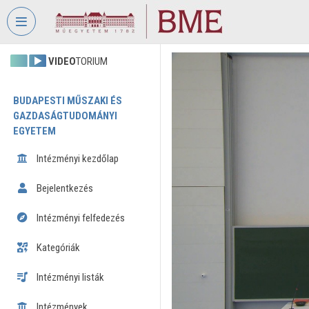
Fejléc kihagyása
Menü kihagyása
Tartalom kihagyása
VIDEO
TORIUM
BUDAPESTI MŰSZAKI ÉS
GAZDASÁGTUDOMÁNYI
EGYETEM
Intézményi kezdőlap
Bejelentkezés
Intézményi felfedezés
Kategóriák
Intézményi listák
Intézmények