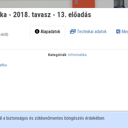
ka - 2018. tavasz - 13. előadás
Alapadatok
Technikai adatok
Meg
ésből)
Kategóriák:
Informatika
fika
nál a biztonságos és zökkenőmentes böngészés érdekében.