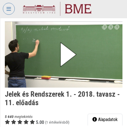
Fejléc kihagyása
Menü kihagyása
Tartalom kihagyása
VIDEO
TORIUM
BUDAPESTI
MŰSZAKI
ÉS
GAZDASÁGTUDOMÁNYI
EGYETEM
Intézményi kezdőlap
Bejelentkezés
Jelek és Rendszerek 1. - 2018. tavasz -
11. előadás
Intézményi felfedezés
Kategóriák
5 640
megtekintés
Alapadatok
5.00
(1 értékelésből)
Intézményi listák