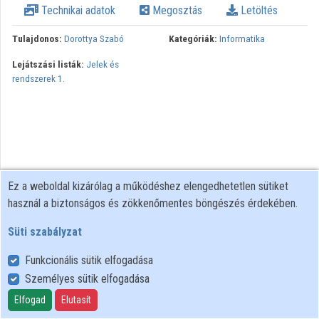
Technikai adatok
Megosztás
Letöltés
Intézmények
Tulajdonos:
Dorottya Szabó
Kategóriák:
Informatika
Közreműködők
Lejátszási listák:
Jelek és
rendszerek 1.
Ez a weboldal kizárólag a működéshez elengedhetetlen sütiket
használ a biztonságos és zökkenőmentes böngészés érdekében.
Süti szabályzat
Funkcionális sütik elfogadása
Személyes sütik elfogadása
Felhasználói szabályzat
Adatkezelési tájékoztató
Elfogad
Elutasít
Süti szabályzat