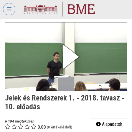
Fejléc kihagyása
Menü kihagyása
Tartalom kihagyása
VIDEO
TORIUM
BUDAPESTI
MŰSZAKI
ÉS
GAZDASÁGTUDOMÁNYI
EGYETEM
Intézményi kezdőlap
Bejelentkezés
Jelek és Rendszerek 1. - 2018. tavasz -
10. előadás
Intézményi felfedezés
Kategóriák
6 194
megtekintés
Alapadatok
0.00
(0 értékelésből)
Intézményi listák