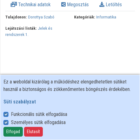
Technikai adatok
Megosztás
Letöltés
Intézmények
Tulajdonos:
Dorottya Szabó
Kategóriák:
Informatika
Közreműködők
Lejátszási listák:
Jelek és
rendszerek 1.
Ez a weboldal kizárólag a működéshez elengedhetetlen sütiket
használ a biztonságos és zökkenőmentes böngészés érdekében.
Süti szabályzat
Funkcionális sütik elfogadása
Személyes sütik elfogadása
Felhasználói szabályzat
Adatkezelési tájékoztató
Elfogad
Elutasít
Süti szabályzat