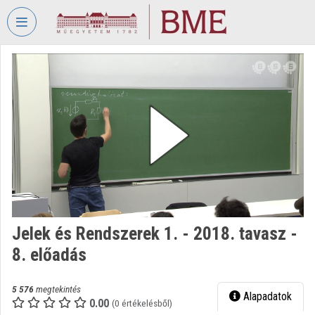
Fejléc kihagyása
Menü kihagyása
Tartalom kihagyása
VIDEO
TORIUM
BUDAPESTI
MŰSZAKI
ÉS
GAZDASÁGTUDOMÁNYI
EGYETEM
Intézményi kezdőlap
Bejelentkezés
Jelek és Rendszerek 1. - 2018. tavasz -
8. előadás
Intézményi felfedezés
Kategóriák
5 576
megtekintés
Alapadatok
0.00
(0 értékelésből)
Intézményi listák