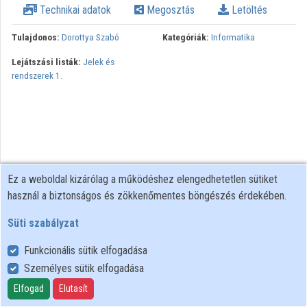
Technikai adatok
Megosztás
Letöltés
Intézmények
Tulajdonos:
Dorottya Szabó
Kategóriák:
Informatika
Közreműködők
Lejátszási listák:
Jelek és
rendszerek 1.
Ez a weboldal kizárólag a működéshez elengedhetetlen sütiket
használ a biztonságos és zökkenőmentes böngészés érdekében.
Süti szabályzat
Funkcionális sütik elfogadása
Személyes sütik elfogadása
Felhasználói szabályzat
Adatkezelési tájékoztató
Elfogad
Elutasít
Süti szabályzat