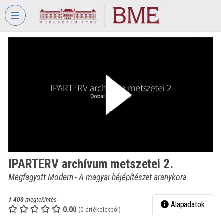
Fejléc kihagyása
Menü kihagyása
Tartalom kihagyása
VIDEO
TORIUM
BUDAPESTI
MŰSZAKI
ÉS
GAZDASÁGTUDOMÁNYI
EGYETEM
Intézményi kezdőlap
Bejelentkezés
IPARTERV archívum metszetei 2.
Megfagyott Modern - A magyar héjépítészet aranykora
Intézményi felfedezés
Kategóriák
1 400
megtekintés
Alapadatok
0.00
(0 értékelésből)
Intézményi listák