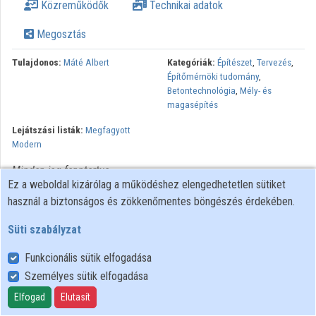
Közreműködők
Technikai adatok
Intézmények
Megosztás
Közreműködők
Tulajdonos:
Máté Albert
Kategóriák:
Építészet
,
Tervezés
,
Építőmérnöki tudomány
,
Betontechnológia
,
Mély- és
magasépítés
Lejátszási listák:
Megfagyott
Modern
Minden jog fenntartva.
Ez a weboldal kizárólag a működéshez elengedhetetlen sütiket
használ a biztonságos és zökkenőmentes böngészés érdekében.
Süti szabályzat
Funkcionális sütik elfogadása
Személyes sütik elfogadása
Felhasználói szabályzat
Adatkezelési tájékoztató
Elfogad
Elutasít
Süti szabályzat