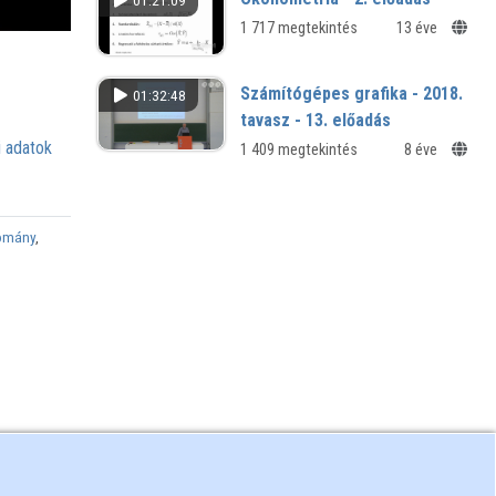
01:21:09
1 717 megtekintés
13 éve
Számítógépes grafika - 2018.
01:32:48
tavasz - 13. előadás
 adatok
1 409 megtekintés
8 éve
domány
,