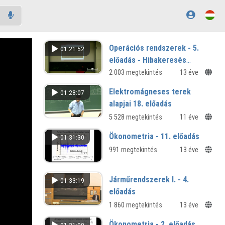
Operációs rendszerek - 5.
01:21:52
előadás - Hibakeresés
Windowson
2 003 megtekintés
13 éve
Elektromágneses terek
01:28:07
alapjai 18. előadás
5 528 megtekintés
11 éve
Ökonometria - 11. előadás
01:31:30
991 megtekintés
13 éve
Járműrendszerek I. - 4.
01:33:19
előadás
1 860 megtekintés
13 éve
Ökonometria - 2. előadás