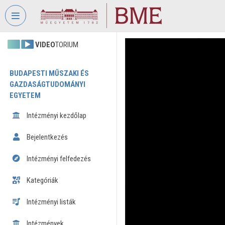
Fejléc kihagyása
Menü kihagyása
Tartalom kihagyása
VIDEO
TORIUM
BUDAPESTI MŰSZAKI ÉS
GAZDASÁGTUDOMÁNYI
EGYETEM
Intézményi kezdőlap
Bejelentkezés
Intézményi felfedezés
Kategóriák
Intézményi listák
Intézmények