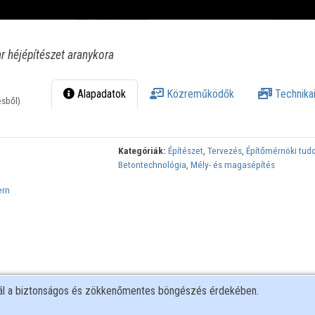
 héjépítészet aranykora
Alapadatok
Közreműködők
Technikai
ésből)
Kategóriák:
Építészet
,
Tervezés
,
Építőmérnöki tu
Betontechnológia
,
Mély- és magasépítés
ern
nál a biztonságos és zökkenőmentes böngészés érdekében.