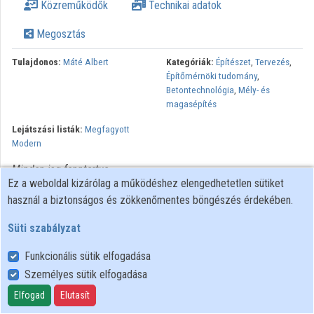
Közreműködők
Technikai adatok
Intézmények
Megosztás
Közreműködők
Tulajdonos:
Máté Albert
Kategóriák:
Építészet
,
Tervezés
,
Építőmérnöki tudomány
,
Betontechnológia
,
Mély- és
magasépítés
Lejátszási listák:
Megfagyott
Modern
Minden jog fenntartva.
Ez a weboldal kizárólag a működéshez elengedhetetlen sütiket
használ a biztonságos és zökkenőmentes böngészés érdekében.
Süti szabályzat
Funkcionális sütik elfogadása
Személyes sütik elfogadása
Felhasználói szabályzat
Adatkezelési tájékoztató
Elfogad
Elutasít
Süti szabályzat