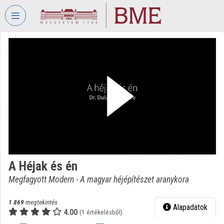
Fejléc kihagyása
Menü kihagyása
Tartalom kihagyása
VIDEO
TORIUM
BUDAPESTI
MŰSZAKI
ÉS
GAZDASÁGTUDOMÁNYI
EGYETEM
Intézményi kezdőlap
Bejelentkezés
A Héjak és én
Megfagyott Modern - A magyar héjépítészet aranykora
Intézményi felfedezés
Kategóriák
1 869
megtekintés
Alapadatok
4.00
(1 értékelésből)
Intézményi listák