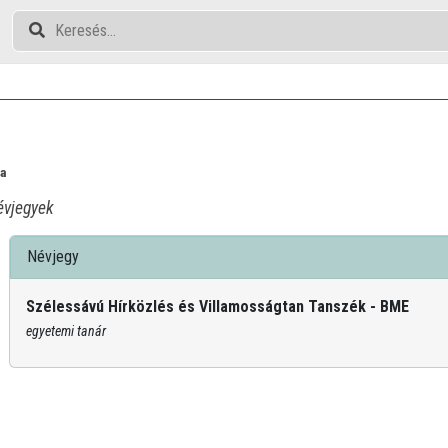
la
vjegyek
Névjegy
Szélessávú Hírközlés és Villamosságtan Tanszék - BME
egyetemi tanár