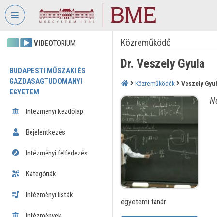
Fejléc kihagyása
Menü kihagyása
Tartalom kihagyása
Közreműködő
VIDEO
TORIUM
Dr. Veszely Gyula
BUDAPESTI MŰSZAKI ÉS
GAZDASÁGTUDOMÁNYI
Közreműködők
Veszely Gyu
EGYETEM
Né
Intézményi kezdőlap
Bejelentkezés
Intézményi felfedezés
Kategóriák
Intézményi listák
egyetemi tanár
Intézmények