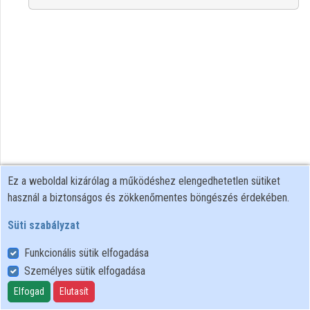
Intézmények
Közreműködők
Ez a weboldal kizárólag a működéshez elengedhetetlen sütiket
használ a biztonságos és zökkenőmentes böngészés érdekében.
Süti szabályzat
Funkcionális sütik elfogadása
Személyes sütik elfogadása
Felhasználói szabályzat
Adatkezelési tájékoztató
Elfogad
Elutasít
Süti szabályzat