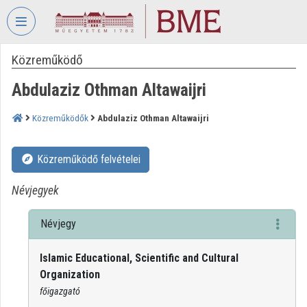
Fejléc kihagyása
Menü kihagyása
Tartalom kihagyása
Közreműködő
VIDEO
TORIUM
Abdulaziz Othman Altawaijri
BUDAPESTI
MŰSZAKI
Közreműködők
Abdulaziz Othman Altawaijri
ÉS
GAZDASÁGTUDOMÁNYI
Közreműködő felvételei
EGYETEM
Intézményi kezdőlap
Névjegyek
Bejelentkezés
Névjegy
Intézményi felfedezés
Islamic Educational, Scientific and Cultural
Organization
Kategóriák
főigazgató
Intézményi listák