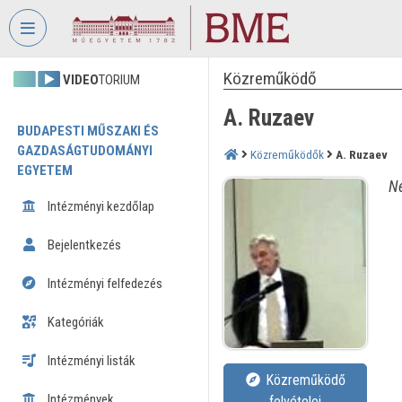
Fejléc kihagyása
Menü kihagyása
Tartalom kihagyása
Közreműködő
VIDEO
TORIUM
A. Ruzaev
BUDAPESTI MŰSZAKI ÉS
GAZDASÁGTUDOMÁNYI
Közreműködők
A. Ruzaev
EGYETEM
Né
Intézményi kezdőlap
Bejelentkezés
Intézményi felfedezés
Kategóriák
Intézményi listák
Közreműködő
Intézmények
felvételei