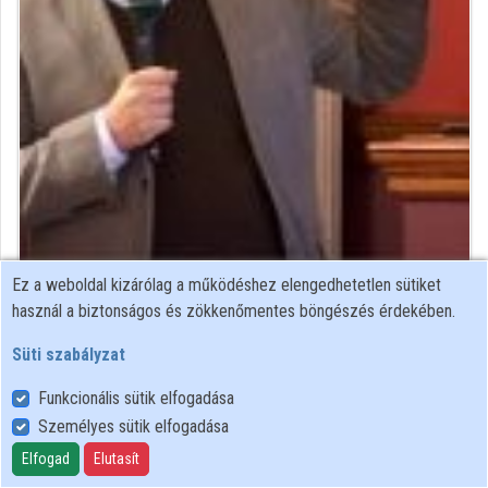
Intézmények
Közreműködők
Ez a weboldal kizárólag a működéshez elengedhetetlen sütiket
Közreműködő felvételei
használ a biztonságos és zökkenőmentes böngészés érdekében.
Süti szabályzat
Névjegyek
Funkcionális sütik elfogadása
Névjegy
Személyes sütik elfogadása
Elfogad
Elutasít
MTA Bölcsészettudományi Kutatóközpont