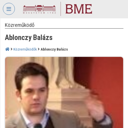
Fejléc kihagyása
Menü kihagyása
Tartalom kihagyása
Közreműködő
VIDEO
TORIUM
Ablonczy Balázs
BUDAPESTI
MŰSZAKI
Közreműködők
Ablonczy Balázs
ÉS
GAZDASÁGTUDOMÁNYI
EGYETEM
Intézményi kezdőlap
Bejelentkezés
Intézményi felfedezés
Kategóriák
Intézményi listák