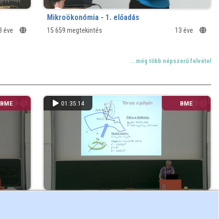
Mikroökonómia - 1. előadás
3 éve
15 659 megtekintés
13 éve
...még több népszerű felvétel
BME
01:35:14
BME
7.
Számítógépes grafika - 2018. tavasz - 16.
előadás