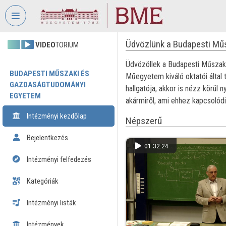
Fejléc kihagyása
Menü kihagyása
Tartalom kihagyása
Üdvözlünk a Budapesti Mű
VIDEO
TORIUM
Üdvözöllek a Budapesti Műszaki
BUDAPESTI MŰSZAKI ÉS
Műegyetem kiváló oktatói által
GAZDASÁGTUDOMÁNYI
hallgatója, akkor is nézz körü
EGYETEM
akármiről, ami ehhez kapcsolódi
Intézményi kezdőlap
Népszerű
Bejelentkezés
01:32:24
Intézményi felfedezés
Kategóriák
Intézményi listák
Intézmények