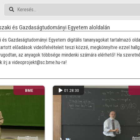
szaki és Gazdaságtudományi Egyetem aloldalán
 és Gazdaságtudományi Egyetem digitális tananyagokat tartalmazó olda
 tartott előadások videófelvételeit teszi közzé, megkönnyítve ezzel ha
l nyugodtan, az anyagok többsége mindenki számára elérhető! Ha szeret
k írj a videoprojekt@sc.bme.hu-ra!
BME
01:28:30