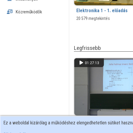
Elektronika 1 - 1. előadás
Közreműködők
20 579 megtekintés
Legfrissebb
01:27:13
Számítógépes grafika - 2018
Ez a weboldal kizárólag a működéshez elengedhetetlen sütiket hasz
előadás