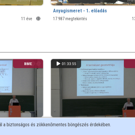
Anyagismeret - 1. előadás
11 éve
17 987 megtekintés
1
BME
01:33:55
. tavasz - 18.
Számítógépes grafika - 2018. tavasz - 1
nál a biztonságos és zökkenőmentes böngészés érdekében.
előadás