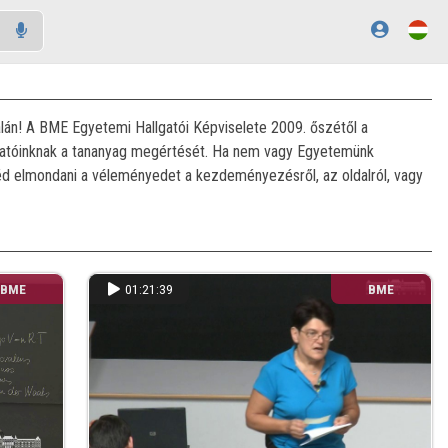
lán! A BME Egyetemi Hallgatói Képviselete 2009. őszétől a
llgatóinknak a tananyag megértését. Ha nem vagy Egyetemünk
néd elmondani a véleményedet a kezdeményezésről, az oldalról, vagy
BME
01:21:39
BME