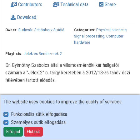
Contributors
Technical data
Share
Organization playlists
Download
Organizations
Owner:
Budavári Schönherz Stúdió
Categories:
Physical sciences
,
Contributors
Signal processing
,
Computer
hardware
Playlists:
Jelek és Rendszerek 2.
Dr. Gyimóthy Szabolcs által a villamosmérnöki kar hallgatói
számára a "Jelek 2" c. tárgy keretében a 2012/13-as tanév őszi
félévében tartott előadás.
The website uses cookies to improve the quality of services.
Funkcionális sütik elfogadása
Személyes sütik elfogadása
User Policy
Adatkezelési tájékoztató (en)
Elfogad
Elutasít
Cookie Policy