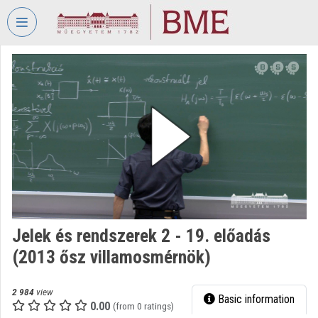
Skip header
Skip menu
Skip content
VIDEO
TORIUM
BUDAPEST
UNIVERSITY
OF
TECHNOLOGY
AND
ECONOMICS
Organization home
Jelek és rendszerek 2 - 19. előadás
Log In
(2013 ősz villamosmérnök)
Organization discovery
2 984
view
Basic information
Categories
0.00
(from 0 ratings)