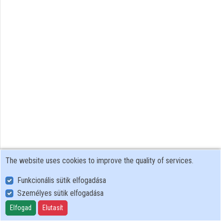
Organization playlists
Organizations
Contributors
The website uses cookies to improve the quality of services.
Funkcionális sütik elfogadása
Személyes sütik elfogadása
User Policy
Adatkezelési tájékoztató (en)
Elfogad
Elutasít
Cookie Policy