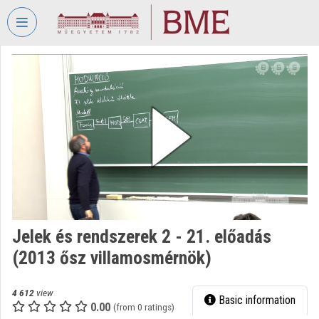
Skip header
Skip menu
Skip content
VIDEO
TORIUM
BUDAPEST
UNIVERSITY
OF
TECHNOLOGY
AND
ECONOMICS
Organization home
Jelek és rendszerek 2 - 21. előadás
Log In
(2013 ősz villamosmérnök)
Organization discovery
4 612
view
Basic information
Categories
0.00
(from 0 ratings)