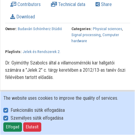
Contributors
Technical data
Share
Organization playlists
Download
Organizations
Owner:
Budavári Schönherz Stúdió
Categories:
Physical sciences
,
Contributors
Signal processing
,
Computer
hardware
Playlists:
Jelek és Rendszerek 2.
Dr. Gyimóthy Szabolcs által a villamosmérnöki kar hallgatói
számára a "Jelek 2" c. tárgy keretében a 2012/13-as tanév őszi
félévében tartott előadás.
The website uses cookies to improve the quality of services.
Funkcionális sütik elfogadása
Személyes sütik elfogadása
User Policy
Adatkezelési tájékoztató (en)
Elfogad
Elutasít
Cookie Policy