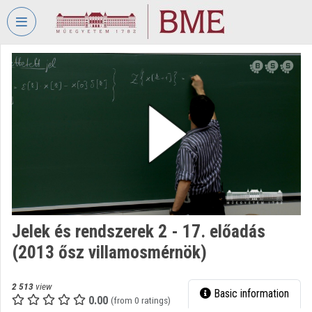
Skip header
Skip menu
Skip content
VIDEO
TORIUM
BUDAPEST
UNIVERSITY
OF
TECHNOLOGY
AND
ECONOMICS
Organization home
Jelek és rendszerek 2 - 17. előadás
Log In
(2013 ősz villamosmérnök)
Organization discovery
2 513
view
Basic information
Categories
0.00
(from 0 ratings)