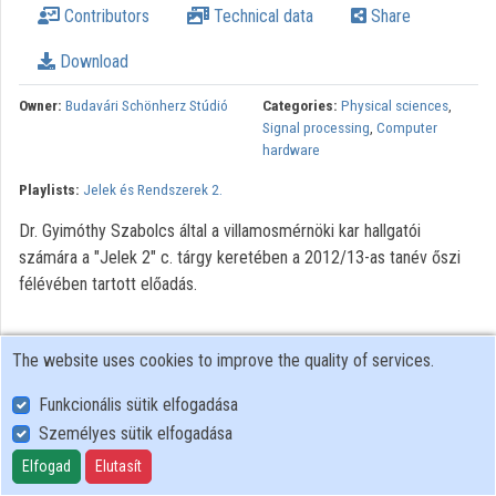
Contributors
Technical data
Share
Organization playlists
Download
Organizations
Owner:
Budavári Schönherz Stúdió
Categories:
Physical sciences
,
Contributors
Signal processing
,
Computer
hardware
Playlists:
Jelek és Rendszerek 2.
Dr. Gyimóthy Szabolcs által a villamosmérnöki kar hallgatói
számára a "Jelek 2" c. tárgy keretében a 2012/13-as tanév őszi
félévében tartott előadás.
The website uses cookies to improve the quality of services.
Funkcionális sütik elfogadása
Személyes sütik elfogadása
User Policy
Adatkezelési tájékoztató (en)
Elfogad
Elutasít
Cookie Policy