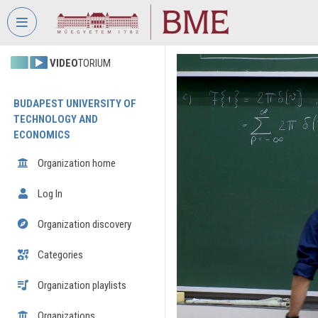
Skip header
Skip menu
Skip content
VIDEO
TORIUM
BUDAPEST UNIVERSITY OF
TECHNOLOGY AND
ECONOMICS
Organization home
Log In
Organization discovery
Categories
Organization playlists
Organizations