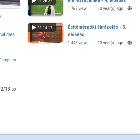
Méréstechnika - 4. előadás
01:26:38
1 767 view
13 year(s) ago
)
Építőmérnöki ábrázolás - 3.
01:14:17
cal data
előadás
1 446 view
13 year(s) ago
Computer
012/13-as