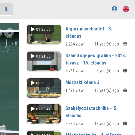
Algoritmuselmélet - 3.
01:29:56
előadás
2 284 view
11 year(s) ago
Számítógépes grafika - 2018.
01:21:58
tavasz - 15. előadás
4 761 view
8 year(s) ago
Műszaki kémia 3.
00:58:39
1 491 view
13 year(s) ago
Szabályozástechnika – 5.
02:09:44
előadás
2 280 view
13 year(s) ago