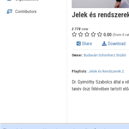
Contributors
Jelek és rendszere
2 778
view
0.00
(from 0 ra
Share
Download
Owner:
Budavári Schönherz Stúdió
Playlists:
Jelek és Rendszerek 2.
Dr. Gyimóthy Szabolcs által a v
tanév őszi félévében tartott elő