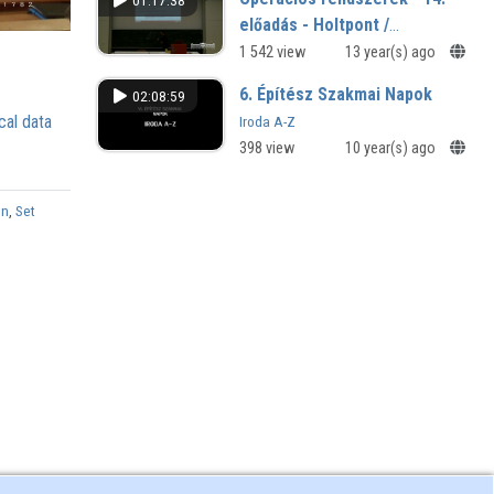
01:17:38
előadás - Holtpont /
Feladatok
1 542 view
13 year(s) ago
együttműködésének
6. Építész Szakmai Napok
02:08:59
ellenőrzése
cal data
Iroda A-Z
398 view
10 year(s) ago
gn
,
Set