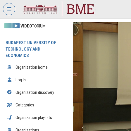
Skip header
Skip menu
Skip content
VIDEO
TORIUM
BUDAPEST UNIVERSITY OF
TECHNOLOGY AND
ECONOMICS
Organization home
Log In
Organization discovery
Categories
Organization playlists
Organizations