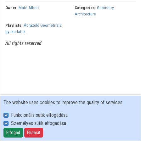
Organization playlists
Owner:
Máté Albert
Categories:
Geometry
,
Architecture
Organizations
Playlists:
Ábrázoló Geometria 2
gyakorlatok
Contributors
All rights reserved.
The website uses cookies to improve the quality of services.
Funkcionális sütik elfogadása
Személyes sütik elfogadása
User Policy
Adatkezelési tájékoztató (en)
Elfogad
Elutasít
Cookie Policy