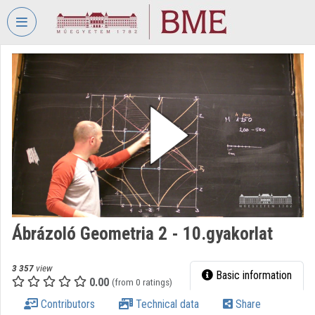
Skip header
Skip menu
Skip content
VIDEO
TORIUM
BUDAPEST
UNIVERSITY
OF
TECHNOLOGY
AND
ECONOMICS
Organization home
Ábrázoló Geometria 2 - 10.gyakorlat
Log In
Organization discovery
3 357
view
Basic information
0.00
(from 0 ratings)
Categories
Contributors
Technical data
Share