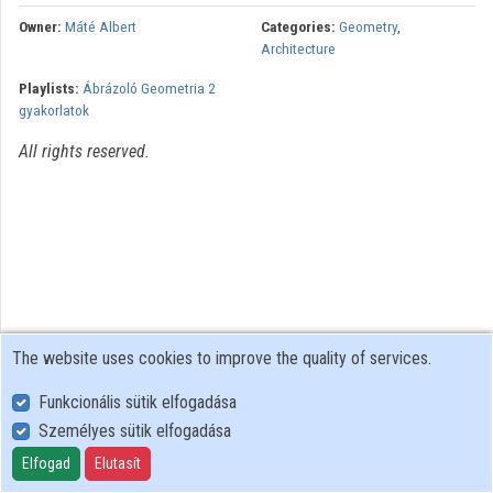
Organization playlists
Owner:
Máté Albert
Categories:
Geometry
,
Architecture
Organizations
Playlists:
Ábrázoló Geometria 2
gyakorlatok
Contributors
All rights reserved.
The website uses cookies to improve the quality of services.
Funkcionális sütik elfogadása
Személyes sütik elfogadása
User Policy
Adatkezelési tájékoztató (en)
Elfogad
Elutasít
Cookie Policy