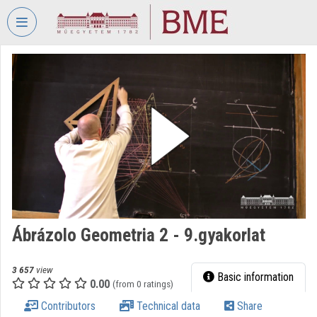
Skip header
Skip menu
Skip content
VIDEO
TORIUM
BUDAPEST
UNIVERSITY
OF
TECHNOLOGY
AND
ECONOMICS
Organization home
Ábrázolo Geometria 2 - 9.gyakorlat
Log In
Organization discovery
3 657
view
Basic information
0.00
(from 0 ratings)
Categories
Contributors
Technical data
Share